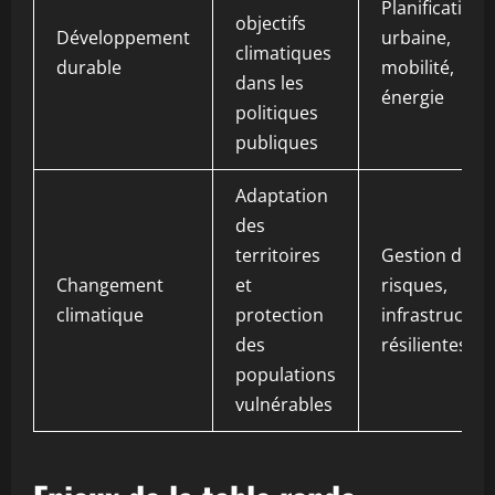
Planification
objectifs
Développement
urbaine,
climatiques
durable
mobilité,
dans les
énergie
politiques
publiques
Adaptation
des
territoires
Gestion des
Changement
et
risques,
climatique
protection
infrastructur
des
résilientes
populations
vulnérables