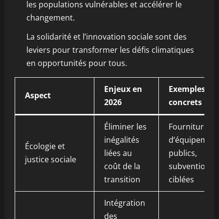
les populations vulnérables et accélérer le
changement.
La solidarité et l’innovation sociale sont des
leviers pour transformer les défis climatiques
en opportunités pour tous.
Enjeux en
Exemples
Aspect
2026
concrets
Éliminer les
Fourniture
inégalités
d’équipemen
Écologie et
liées au
publics,
justice sociale
coût de la
subventions
transition
ciblées
Intégration
des